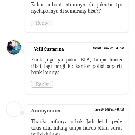
Kalau mbuat atomnya di jakarta tpi
ngelapornya di semarang bisa??
Reply
Yelli Sustarina
August 1, 2017 at 11:35 AM
Enak juga ya pakai BCA, tanpa harus
ribet lagi pergi ke kantor polisi seperti
bank lainnya.
Reply
Anonymous
June 19, 2018 at 9:47 AM
Thanks infonya mbak. Jadi lebih pede
urus atm hilang tanpa harus bikin surat
polisi duluan