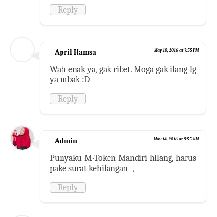
Reply
April Hamsa
May 10, 2016 at 7:55 PM
Wah enak ya, gak ribet. Moga gak ilang lg
ya mbak :D
Reply
Admin
May 14, 2016 at 9:55 AM
Punyaku M-Token Mandiri hilang, harus
pake surat kehilangan -,-
Reply