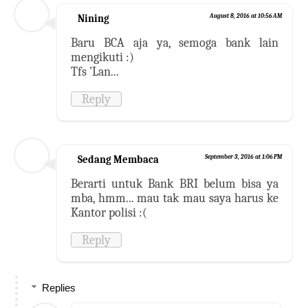
Nining
August 8, 2016 at 10:56 AM
Baru BCA aja ya, semoga bank lain
mengikuti :)
Tfs 'Lan...
Reply
Sedang Membaca
September 3, 2016 at 1:06 PM
Berarti untuk Bank BRI belum bisa ya
mba, hmm... mau tak mau saya harus ke
Kantor polisi :(
Reply
Replies