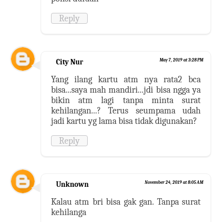
Reply
City Nur
May 7, 2019 at 3:28 PM
Yang ilang kartu atm nya rata2 bca
bisa...saya mah mandiri...jdi bisa ngga ya
bikin atm lagi tanpa minta surat
kehilangan...? Terus seumpama udah
jadi kartu yg lama bisa tidak digunakan?
Reply
Unknown
November 24, 2019 at 8:05 AM
Kalau atm bri bisa gak gan. Tanpa surat
kehilanga