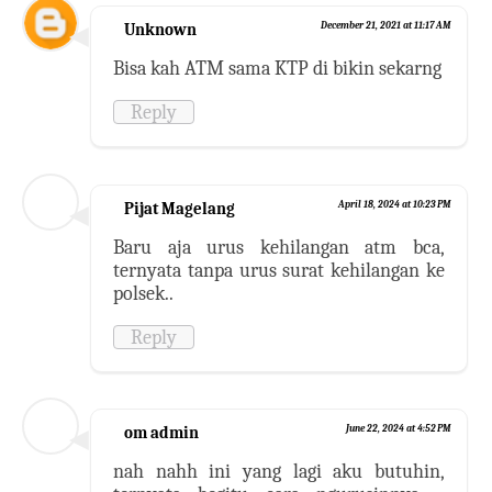
Unknown
December 21, 2021 at 11:17 AM
Bisa kah ATM sama KTP di bikin sekarng
Reply
Pijat Magelang
April 18, 2024 at 10:23 PM
Baru aja urus kehilangan atm bca,
ternyata tanpa urus surat kehilangan ke
polsek..
Reply
om admin
June 22, 2024 at 4:52 PM
nah nahh ini yang lagi aku butuhin,