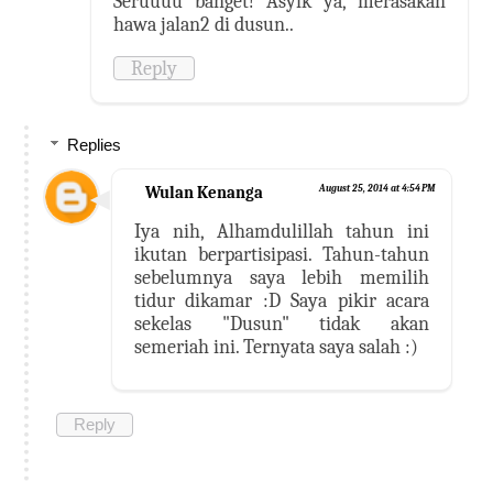
Seruuuu banget! Asyik ya, merasakan
hawa jalan2 di dusun..
Reply
Replies
Wulan Kenanga
August 25, 2014 at 4:54 PM
Iya nih, Alhamdulillah tahun ini
ikutan berpartisipasi. Tahun-tahun
sebelumnya saya lebih memilih
tidur dikamar :D Saya pikir acara
sekelas "Dusun" tidak akan
semeriah ini. Ternyata saya salah :)
Reply