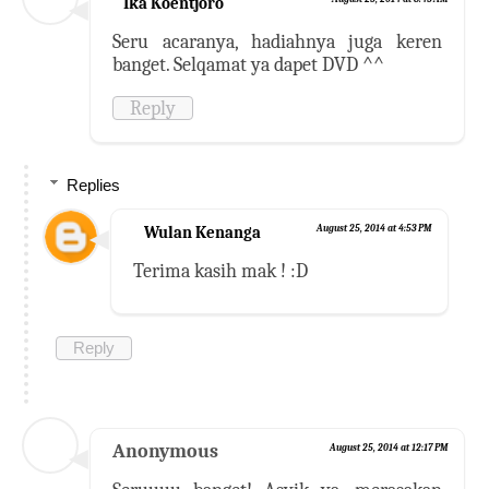
Ika Koentjoro
Seru acaranya, hadiahnya juga keren
banget. Selqamat ya dapet DVD ^^
Reply
Replies
Wulan Kenanga
August 25, 2014 at 4:53 PM
Terima kasih mak ! :D
Reply
Anonymous
August 25, 2014 at 12:17 PM