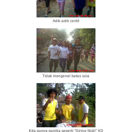
Adik-adik centil
Tidak mengenal batas usia
Kita punya panitia seperti "Giring Nidji" XD