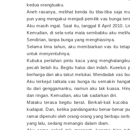
kedua orangtuaku.
Aneh rasanya, melihat benda itu tiba-tiba saja 
pun yang mengakui menjadi pemilik vas bunga ters
Aku masih ingat. Saat itu, tanggal 8 April 2010. 
Kemudian, di sela-sela mata sembabku aku melihat
Sendirian, tanpa bunga yang menghiasinya.
Selama lima tahun, aku membiarkan vas itu teta
untuk menyentuhnya.
Kubuka perlahan pintu kaca yang menghalangiku
pecah belah itu. Begitu halus dan indah. Kueelus 
berharga dan aku takut melukai. Mendadak vas bun
Aku terkejut tatkala vas bunga itu semakin han
itu dari genggamanku, namun aku tak kuasa. Hin
dan ringan. Kemudian, aku tak sadarkan diri.
Mataku terasa begitu berat. Berkali-kali kuc
kudapat. Dan, ketika pandanganku benar-benar puli
ramai dipenuhi oleh orang-orang yang berbaju serb
yang lalu, sedang menangis dalam diam.