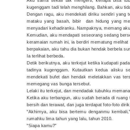
Aku sama sekali tak mengerti, kenapa bisa tub
kugenggam tadi telah menghilang. Bahkan, aku tida
Dengan ragu, aku mendekati diriku sendiri yang
mataku yang basah, bibir dan hidung yang meme
menyadari kehadiranku. Nampaknya, memang aku
Kemudian, aku mendapati seseorang sedang bersemb
keramaian rumah ini, ia berdiri mematung melihat
berpakaian, aku tahu dia bukan hendak berbela su
Ia terlihat berbeda.
Detik berikutnya, aku terkejut ketika kudapati pa
tadinya kugenggam. Kutautkan kedua alisku sema
mendekati bufet dan hendak meletakkan vas ters
memegang vas bunga tersebut.
Lelaki itu terkejut, dan mendadak tubuhku memanas.
Ketika aku terbangun, aku sudah berada di ruan
bersih dan terawat, dan juga terdapat foto-foto dir
“Akhirnya, aku bisa bertemu denganmu kembali,”
rumahku lima tahun yang lalu, tahun 2010.
“Siapa kamu?”