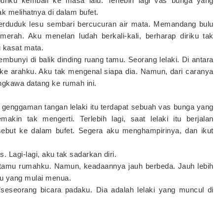
uhku kembali ke masa lalu. Terlebih lagi vas bunga yang
k melihatnya di dalam bufet.
 terduduk lesu sembari bercucuran air mata. Memandang bulu
rah. Aku menelan ludah berkali-kali, berharap diriku tak
 kasat mata.
unyi di balik dinding ruang tamu. Seorang lelaki. Di antara
 ke arahku. Aku tak mengenal siapa dia. Namun, dari caranya
ngkawa datang ke rumah ini.
da genggaman tangan lelaki itu terdapat sebuah vas bunga yang
kin tak mengerti. Terlebih lagi, saat lelaki itu berjalan
ebut ke dalam bufet. Segera aku menghampirinya, dan ikut
 Lagi-lagi, aku tak sadarkan diri.
g tamu rumahku. Namun, keadaannya jauh berbeda. Jauh lebih
iku yang mulai menua.
seseorang bicara padaku. Dia adalah lelaki yang muncul di