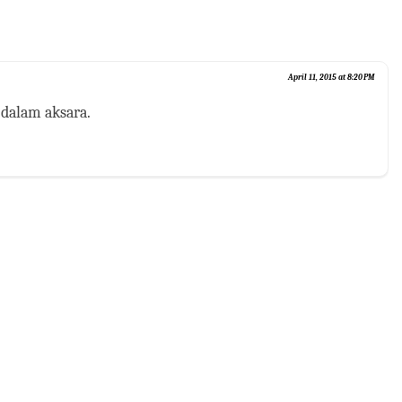
April 11, 2015 at 8:20 PM
 dalam aksara.