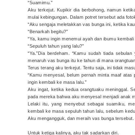
“Suamimu.”
Aku terkejut. Kupikir dia berbohong, namun ketik
mulai kebingungan. Dalam potret tersebut ada fotok
“Aku sengaja meletakkan vas bunga ini, ketika ka
“Benarkah begitu?”
“Ya, kamu ingin menemui ayah dan ibumu kembali k
“Sepuluh tahun yang lalu?”
“Ya.”Dia berdeham. “Kamu sudah tiada sebulan
menaruh vas bunga itu ke tahun di mana orangtua
Terus terang aku terkejut. Tentu saja, ini tidak mas
“Kamu menyesal, belum pernah minta maaf atas 
ingin kembali ke masa lalu.”
Aku ingat, ketika kedua orangtuaku meninggal. S
pada mereka bahwa aku menyesal menjadi anak 
Lelaki itu, yang menyebut sebagai suamiku, m
kembali ke masa sepuluh tahun lalu, sebelum ked
Aku mengangguk, dan meraih vas bunga tersebut.
Untuk ketiga kalinya, aku tak sadarkan diri.