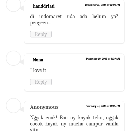
handdriati
December 16, 2015 at 12:03 PM
di indomaret uda ada belum ya?
pengeen...
Reply
Nona
December 19, 2015 at 8:09 AM
I love it
Reply
Anonymous
February 24, 2016 at 10:05 PM
Nggak enak! Bau ny kayak telor, nggak
cocok kayak ny macha campur vanila
gitu