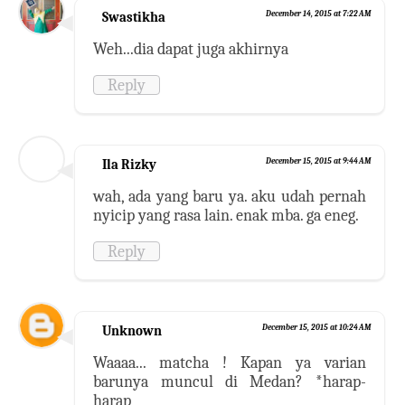
Swastikha
December 14, 2015 at 7:22 AM
Weh...dia dapat juga akhirnya
Reply
Ila Rizky
December 15, 2015 at 9:44 AM
wah, ada yang baru ya. aku udah pernah
nyicip yang rasa lain. enak mba. ga eneg.
Reply
Unknown
December 15, 2015 at 10:24 AM
Waaaa... matcha ! Kapan ya varian
barunya muncul di Medan? *harap-
harap