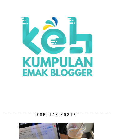
MEMBUAT SELAI NANAS DENGAN
HAL YANG BISA KAMU LAKU
BLENDER ...
SEMBARI ...
POPULAR POSTS