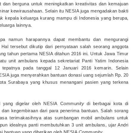
 dan berguna untuk meningkatkan kreativitas dan kemajuan
inar kewirausahaan. Selain itu NESIA juga mengadakan bakti
 kepala keluarga kurang mampu di Indonesia yang berupa,
eluarga lainnya.
erapa namun harapannya dapat membantu dan mengurangi
 Hal tersebut dikutip dari pernyataan salah seorang anggota
lang tahun pertama NESIA ditahun 2016 ini. Untuk Jawa Timur
u unit ambulans kepada sekretariat Panti Yatim Indonesia
tepatnya pada tanggal 12 Januari 2016 kemarin. Selain
NESIA juga menyerahkan bantuan donasi uang sejumlah Rp. 20
 Kota Surabaya yang khusus menangani pasien yang terkena
 yang digelar oleh NESIA C
ommunity
di berbagai kota di
r dan kegembiraan dari para penerima bantuan. Salah sorang
rasa terimakasihnya atas sumbangan mobil ambulans untuk
n idealnya panti membutuhkan 3 unit ambulans, ujar Andri
i bantuan yang diberikan oleh NESIA
Community
.