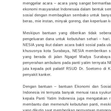
menggelar acara – acara yang sangat bermanfaat
ekonomi masyarakat Indonesaia dalam bentuk sem
sosial dengan membagikan sembako untuk banyak
beras, mie instan, minyak goreng, dan keperluan k
Meskipun bantuan yang diberikan tidak seb
pengeluaran dana untuk kebutuhan sehari – hari.
NESIA yang ikut dalam acara bakti sosial pada u
khususnya kota Surabaya, NESIA memberikan sat
yang berada di jalan Ngagel Madya Surabaya 
penyerahan ambulans pada panti yatim ternyata 
juta kepada poli paliatif RSUD Dr. Soetomo di
penyakit kanker.
Dengan bantuan – bantuan Ekonomi dan Sosial
Indonesia ini ternyata banyak menuai rasa syuku
kepala Panti Yatim Indonesia juga mengatakan 
membantu dan memenuhi kebutuhan panti, meskipu
yang dikutip saat memberikan pernyataan mengena