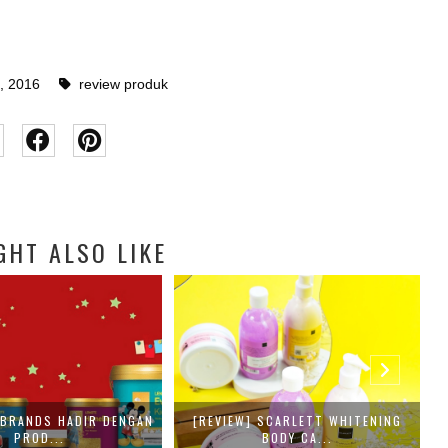
, 2016
review produk
GHT ALSO LIKE
N BRANDS HADIR DENGAN
[REVIEW] SCARLETT WHITENING
T
PROD...
BODY CA...