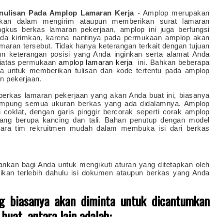
enulisan Pada Amplop Lamaran Kerja
- Amplop merupakan
hkan dalam mengirim ataupun memberikan surat lamaran
gkus berkas lamaran pekerjaan, amplop ini juga berfungsi
Anda kirimkan, karena nantinya pada permukaan amplop akan
amaran tersebut. Tidak hanya keterangan terkait dengan tujuan
n keterangan posisi yang Anda inginkan serta alamat Anda
diatas permukaan
amplop lamaran kerja
ini. Bahkan beberapa
a untuk memberikan tulisan dan kode tertentu pada amplop
n pekerjaan.
erkas lamaran pekerjaan yang akan Anda buat ini, biasanya
mpung semua ukuran berkas yang ada didalamnya. Amplop
 coklat, dengan garis pinggir bercorak seperti corak amplop
ang berupa kancing dan tali. Bahan penutup dengan model
 para tim rekruitmen mudah dalam membuka isi dari berkas
rankan bagi Anda untuk mengikuti aturan yang ditetapkan oleh
kan terlebih dahulu isi dokumen ataupun berkas yang Anda
ng biasanya akan diminta untuk dicantumkan
buat, antara lain adalah: