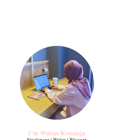
I'm Wulan Kenanga
Freelancer | Writer | Blogger