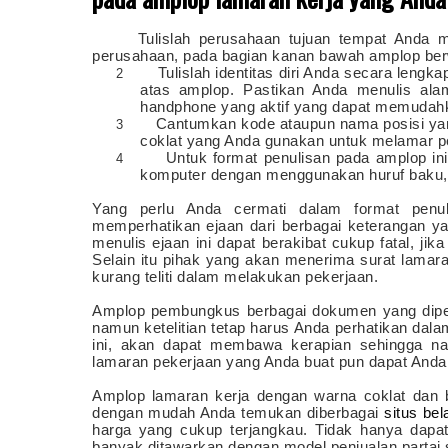
Tulislah perusahaan tujuan tempat Anda m
1
perusahaan, pada bagian kanan bawah amplop berw
Tulislah identitas diri Anda secara lengk
2
atas amplop. Pastikan Anda menulis ala
handphone yang aktif yang dapat memudah
Cantumkan kode ataupun nama posisi yan
3
coklat yang Anda gunakan untuk melamar p
Untuk format penulisan pada amplop ini
4
komputer dengan menggunakan huruf baku, y
Yang perlu Anda cermati dalam format penul
memperhatikan ejaan dari berbagai keterangan y
menulis ejaan ini dapat berakibat cukup fatal, ji
Selain itu pihak yang akan menerima surat lama
kurang teliti dalam melakukan pekerjaan.
Amplop pembungkus berbagai dokumen yang diperl
namun ketelitian tetap harus Anda perhatikan dal
ini, akan dapat membawa kerapian sehingga nanti
lamaran pekerjaan yang Anda buat pun dapat Anda
Amplop lamaran kerja
dengan warna coklat dan ba
dengan mudah Anda temukan diberbagai
situs bel
harga yang cukup terjangkau. Tidak hanya dapat
banyak ditawarkan dengan model penjualan partai