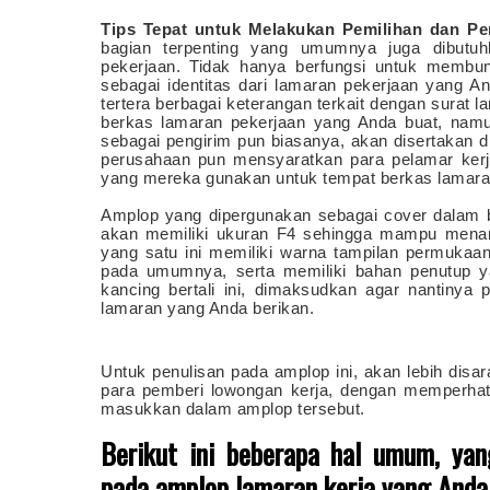
Tips Tepat untuk Melakukan Pemilihan dan P
bagian terpenting yang umumnya juga dibutu
pekerjaan. Tidak hanya berfungsi untuk membun
sebagai identitas dari lamaran pekerjaan yang 
tertera berbagai keterangan terkait dengan surat l
berkas lamaran pekerjaan yang Anda buat, namu
sebagai pengirim pun biasanya, akan disertakan 
perusahaan pun mensyaratkan para pelamar kerj
yang mereka gunakan untuk tempat berkas lamara
Amplop yang dipergunakan sebagai cover dalam b
akan memiliki ukuran F4 sehingga mampu mena
yang satu ini memiliki warna tampilan permukaan
pada umumnya, serta memiliki bahan penutup y
kancing bertali ini, dimaksudkan agar nantinya
lamaran yang Anda berikan.
Untuk penulisan pada amplop ini, akan lebih disa
para pemberi lowongan kerja, dengan memperhati
masukkan dalam amplop tersebut.
Berikut ini beberapa hal umum, ya
pada amplop lamaran kerja yang Anda 