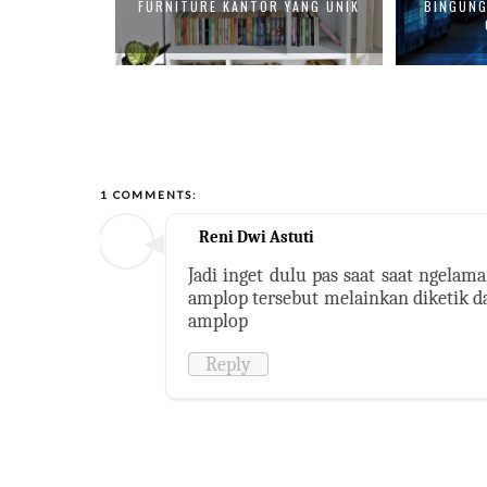
D TO SELECT
FURNITURE KANTOR YANG UNIK
BINGUNG
1 COMMENTS:
Reni Dwi Astuti
Jadi inget dulu pas saat saat ngelam
amplop tersebut melainkan diketik dan
amplop
Reply