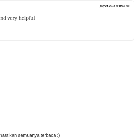
July 21, 2018 at 10:55 PM
nd very helpful
mastikan semuanya terbaca :)