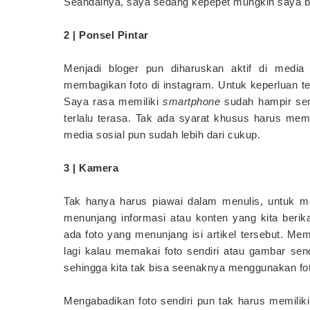
Seandainya, saya sedang kepepet mungkin saya b
2 | Ponsel Pintar
Menjadi bloger pun diharuskan aktif di media 
membagikan foto di instagram. Untuk keperluan t
Saya rasa memiliki
smartphone
sudah hampir semu
terlalu terasa. Tak ada syarat khusus harus memi
media sosial pun sudah lebih dari cukup.
3 | Kamera
Tak hanya harus piawai dalam menulis, untuk me
menunjang informasi atau konten yang kita berik
ada foto yang menunjang isi artikel tersebut. Mem
lagi kalau memakai foto sendiri atau gambar send
sehingga kita tak bisa seenaknya menggunakan fot
Mengabadikan foto sendiri pun tak harus memil