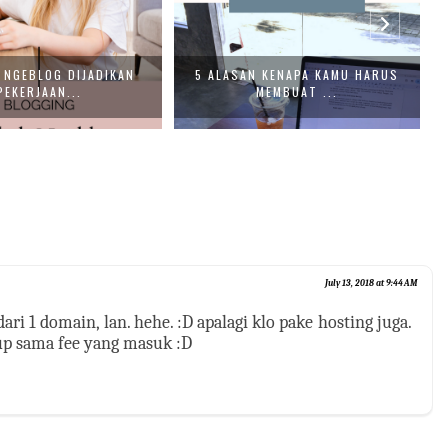
 NGEBLOG DIJADIKAN
5 ALASAN KENAPA KAMU HARUS
C
PEKERJAAN...
MEMBUAT ...
July 13, 2018 at 9:44 AM
ri 1 domain, lan. hehe. :D apalagi klo pake hosting juga.
up sama fee yang masuk :D