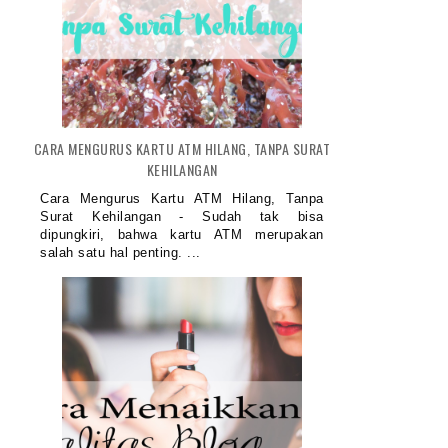
ARA MEMBUAT BLOG DI BLOGSPOT
APA YANG HARUS DIPELAJARI K
2023 ...
ME...
CARA MENGURUS KARTU ATM HILANG, TANPA SURAT
KEHILANGAN
Cara Mengurus Kartu ATM Hilang, Tanpa
Surat Kehilangan - Sudah tak bisa
dipungkiri, bahwa kartu ATM merupakan
salah satu hal penting. ...