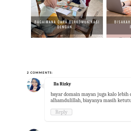
OG DAN APA
BAGAIMANA CARA BERKOMUNIKASI
BISAKAH
..
DENGAN...
2 COMMENTS:
Ila Rizky
bayar domain mayan juga kalo lebih da
alhamdulillah, biayanya masih ketut
Reply