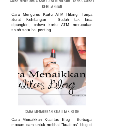
CARA MENGURUS KARTU ATM HILANG, TANPA SURAT
ULTIVITAMIN BENTUK GUMMY BIKIN
PENTINGNYA MEMPERHATIKAN 
KEHILANGAN
ANA...
ANAK...
Cara Mengurus Kartu ATM Hilang, Tanpa
Surat Kehilangan - Sudah tak bisa
dipungkiri, bahwa kartu ATM merupakan
salah satu hal penting. ...
CARA MENAIKKAN KUALITAS BLOG
Cara Menaikkan Kualitas Blog - Berbagai
macam cara untuk melihat "kualitas" blog di