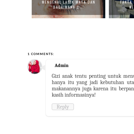
S DILAKUKAN
MENGENAL LASIK MATA DAN
FAKTA
.
BAGAIMANA C...
KE
1 COMMENTS:
Admin
Gizi anak tentu penting untuk me
hanya itu yang jadi kebutuhan ut
makanannya juga karena itu berpan
kasih informasinya!
Reply