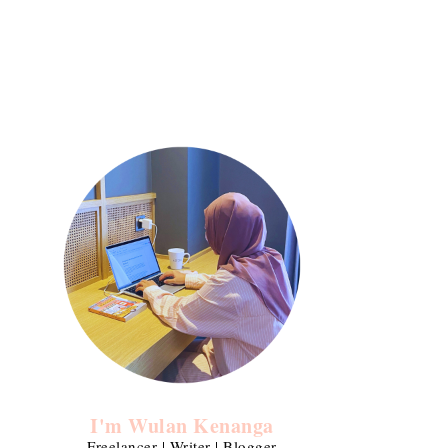
I'm Wulan Kenanga
Freelancer | Writer | Blogger