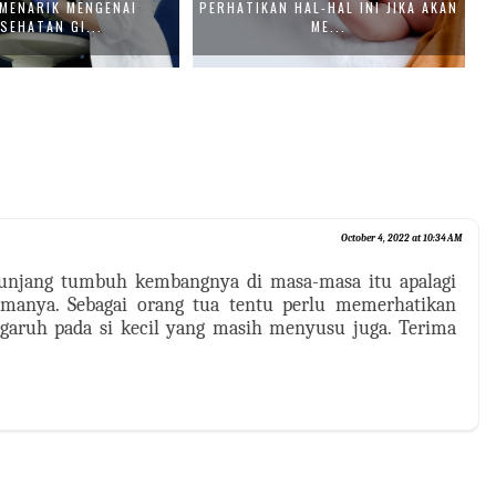
 MENARIK MENGENAI
PERHATIKAN HAL-HAL INI JIKA AKAN
M
SEHATAN GI...
ME...
October 4, 2022 at 10:34 AM
nunjang tumbuh kembangnya di masa-masa itu apalagi
amanya. Sebagai orang tua tentu perlu memerhatikan
garuh pada si kecil yang masih menyusu juga. Terima