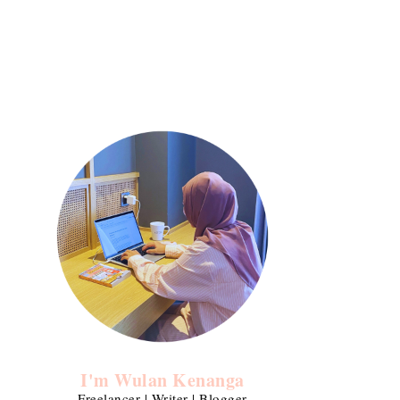
I'm Wulan Kenanga
Freelancer | Writer | Blogger