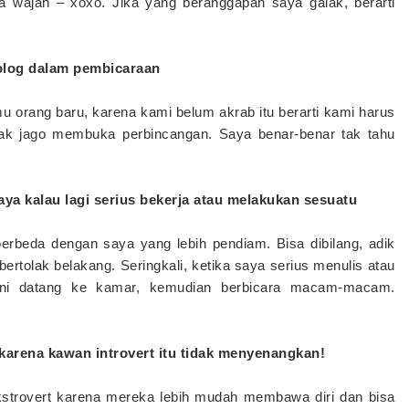
 wajah – xoxo. Jika yang beranggapan saya galak, berarti
rolog dalam pembicaraan
mu orang baru, karena kami belum akrab itu berarti kami harus
tak jago membuka perbincangan. Saya benar-benar tak tahu
aya kalau lagi serius bekerja atau melakukan sesuatu
 berbeda dengan saya yang lebih pendiam. Bisa dibilang, adik
 bertolak belakang. Seringkali, ketika saya serius menulis atau
 ini datang ke kamar, kemudian berbicara macam-macam.
arena kawan introvert itu tidak menyenangkan!
strovert karena mereka lebih mudah membawa diri dan bisa