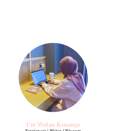
I'm Wulan Kenanga
Freelancer | Writer | Blogger