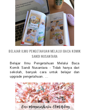
APLIKASI VIRGO: SAHABAT EMAK-
NUMPANG FOTO DI BUKU AK
EMAK Y...
YOGYAKART...
BELAJAR ILMU PENGETAHUAN MELALUI BACA KOMIK
SANDI NUSANTARA
Belajar Ilmu Pengetahuan Melalui Baca
Komik Sandi Nusantara - Tidak hanya dari
sekolah, banyak cara untuk belajar dan
upgrade pengetahuan. ...