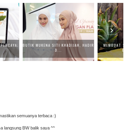
A SITI KHADIJAH, HADIR
MEMBUAT SELAI NANAS DENGAN
D...
BLENDER ...
mastikan semuanya terbaca :)
a langsung BW balik saya ^^