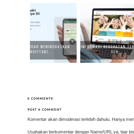
INGKATKAN
INFORMASI KESEHATAN TERPERCAYA;
BUTIK MUKEN
..
SEH...
0 COMMENTS:
POST A COMMENT
Komentar akan dimoderasi terlebih dahulu. Hanya me
Usahakan berkomentar dengan Name/URL ya, biar bis