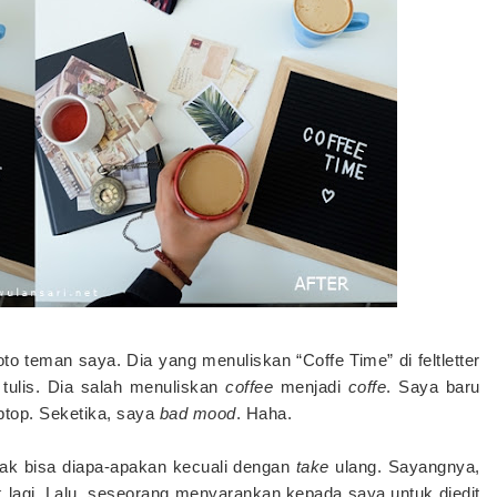
to teman saya. Dia yang menuliskan “Coffe Time” di feltletter
tulis. Dia salah menuliskan
coffee
menjadi
coffe
. Saya baru
aptop. Seketika, saya
bad mood
. Haha.
idak bisa diapa-apakan kecuali dengan
take
ulang. Sayangnya,
ik lagi. Lalu, seseorang menyarankan kepada saya untuk diedit