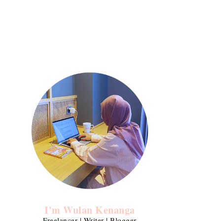
I'm Wulan Kenanga
Freelancer | Writer | Blogger