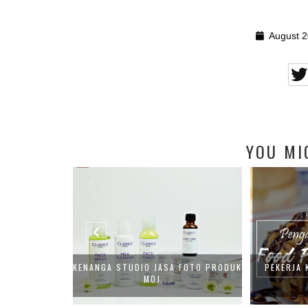
August 2
YOU MI
 BACKGROUND
KENANGA STUDIO JASA FOTO PRODUK
PEKERJA 
.
MOJ...