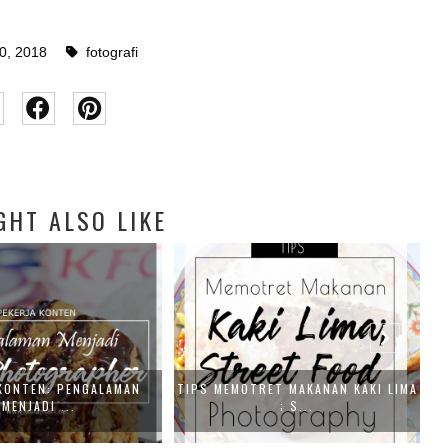
0, 2018
fotografi
GHT ALSO LIKE
KONTEN: PENGALAMAN
TIPS MEMOTRET MAKANAN KAKI LIMA
T
MENJADI ...
; S...