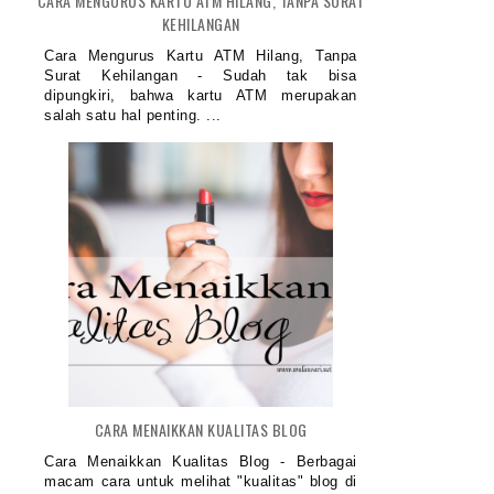
CARA MENGURUS KARTU ATM HILANG, TANPA SURAT
KEHILANGAN
Cara Mengurus Kartu ATM Hilang, Tanpa
Surat Kehilangan - Sudah tak bisa
dipungkiri, bahwa kartu ATM merupakan
salah satu hal penting. ...
CARA MENAIKKAN KUALITAS BLOG
UTORIAL EDIT FOTO FLAT LAY ALA
PROSES KREATIF KENANG
IN...
PHOTOGRAPHY
Cara Menaikkan Kualitas Blog - Berbagai
macam cara untuk melihat "kualitas" blog di