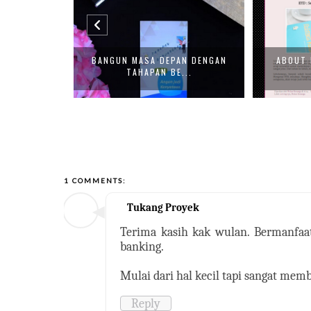
G JNE PUSAT
BANGUN MASA DEPAN DENGAN
ABOUT 
.
TAHAPAN BE...
1 COMMENTS:
Tukang Proyek
Terima kasih kak wulan. Bermanfaa
banking.
Mulai dari hal kecil tapi sangat memb
Reply