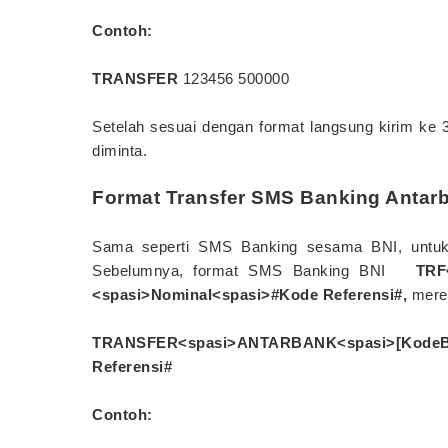
Contoh:
TRANSFER
123456 500000
Setelah sesuai dengan format langsung kirim ke
diminta.
Format Transfer SMS Banking Antar
Sama seperti SMS Banking sesama BNI, untuk
Sebelumnya, format SMS Banking BNI
TRF
<spasi>Nominal<spasi>#Kode Referensi#,
mere
TRANSFER<spasi>ANTARBANK<spasi>[Kode
Referensi#
Contoh: