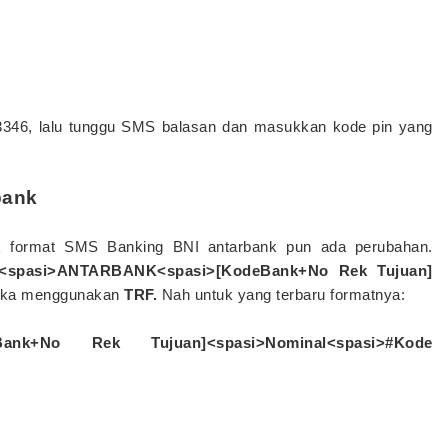
 3346, lalu tunggu SMS balasan dan masukkan kode pin yang
bank
 format SMS Banking BNI antarbank pun ada perubahan.
<spasi>ANTARBANK<spasi>[KodeBank+No Rek Tujuan]
ka menggunakan
TRF.
Nah untuk yang terbaru formatnya:
Bank+No Rek Tujuan]<spasi>Nominal<spasi>#Kode