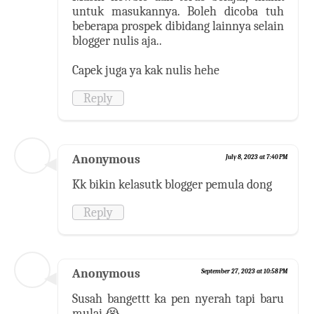
untuk masukannya. Boleh dicoba tuh
beberapa prospek dibidang lainnya selain
blogger nulis aja..
Capek juga ya kak nulis hehe
Reply
Anonymous
July 8, 2023 at 7:40 PM
Kk bikin kelasutk blogger pemula dong
Reply
Anonymous
September 27, 2023 at 10:58 PM
Susah bangettt ka pen nyerah tapi baru
mulai 😭