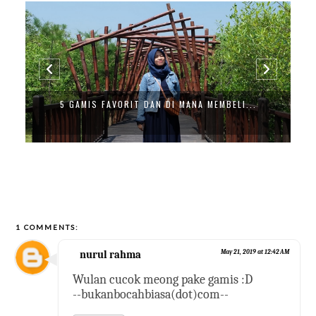
5 GAMIS FAVORIT DAN DI MANA MEMBELI...
1 COMMENTS:
nurul rahma
May 21, 2019 at 12:42 AM
Wulan cucok meong pake gamis :D
--bukanbocahbiasa(dot)com--