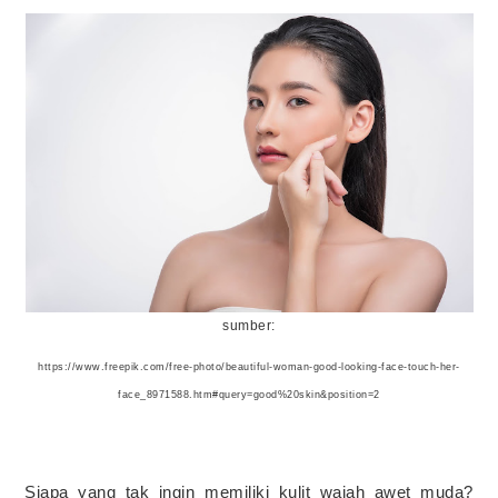
sumber:
https://www.freepik.com/free-photo/beautiful-woman-good-looking-face-touch-her-
face_8971588.htm#query=good%20skin&position=2
Siapa yang tak ingin memiliki kulit wajah awet muda?