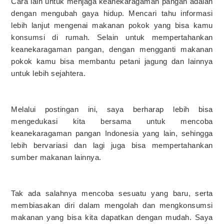
Cara lain untuk menjaga keanekaragaman pangan adalah
dengan mengubah gaya hidup. Mencari tahu informasi
lebih lanjut mengenai makanan pokok yang bisa kamu
konsumsi di rumah. Selain untuk mempertahankan
keanekaragaman pangan, dengan mengganti makanan
pokok kamu bisa membantu petani jagung dan lainnya
untuk lebih sejahtera.
Melalui postingan ini, saya berharap lebih bisa
mengedukasi kita bersama untuk mencoba
keanekaragaman pangan Indonesia yang lain, sehingga
lebih bervariasi dan lagi juga bisa mempertahankan
sumber makanan lainnya.
Tak ada salahnya mencoba sesuatu yang baru, serta
membiasakan diri dalam mengolah dan mengkonsumsi
makanan yang bisa kita dapatkan dengan mudah. Saya