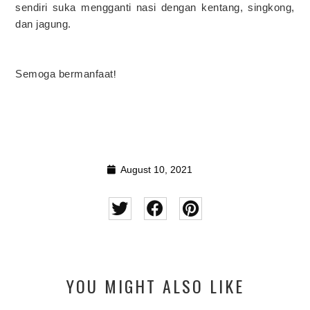
sendiri suka mengganti nasi dengan kentang, singkong,
dan jagung.
Semoga bermanfaat
!
August 10, 2021
YOU MIGHT ALSO LIKE