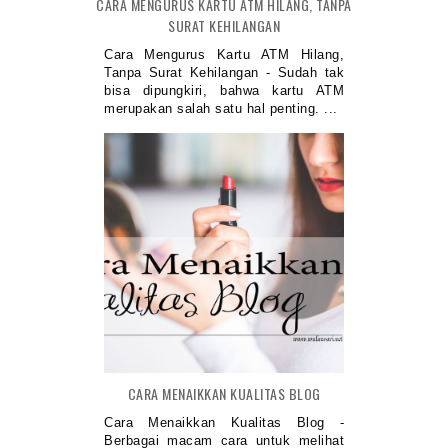
CARA MENGURUS KARTU ATM HILANG, TANPA
SURAT KEHILANGAN
Cara Mengurus Kartu ATM Hilang,
Tanpa Surat Kehilangan - Sudah tak
bisa dipungkiri, bahwa kartu ATM
merupakan salah satu hal penting. ...
CARA MENAIKKAN KUALITAS BLOG
Cara Menaikkan Kualitas Blog -
Berbagai macam cara untuk melihat