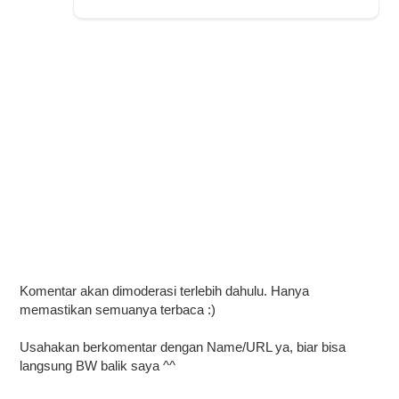
Komentar akan dimoderasi terlebih dahulu. Hanya
memastikan semuanya terbaca :)
Usahakan berkomentar dengan Name/URL ya, biar bisa
langsung BW balik saya ^^