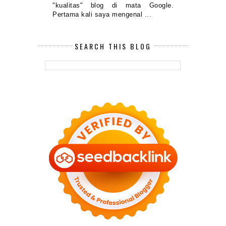
"kualitas" blog di mata Google.
Pertama kali saya mengenal ...
SEARCH THIS BLOG