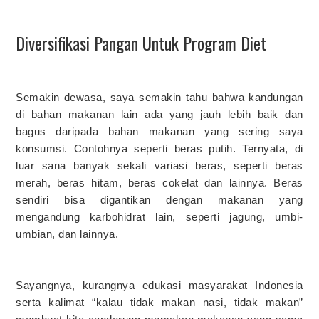
Diversifikasi Pangan Untuk Program Diet
Semakin dewasa, saya semakin tahu bahwa kandungan
di bahan makanan lain ada yang jauh lebih baik dan
bagus daripada bahan makanan yang sering saya
konsumsi. Contohnya seperti beras putih. Ternyata, di
luar sana banyak sekali variasi beras, seperti beras
merah, beras hitam, beras cokelat dan lainnya. Beras
sendiri bisa digantikan dengan makanan yang
mengandung karbohidrat lain, seperti jagung, umbi-
umbian, dan lainnya.
Sayangnya, kurangnya edukasi masyarakat Indonesia
serta kalimat “kalau tidak makan nasi, tidak makan”