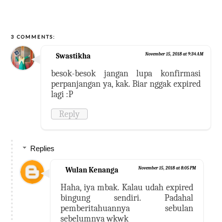
3 COMMENTS:
Swastikha
November 15, 2018 at 9:34 AM
besok-besok jangan lupa konfirmasi
perpanjangan ya, kak. Biar nggak expired
lagi :P
Reply
Replies
Wulan Kenanga
November 15, 2018 at 8:05 PM
Haha, iya mbak. Kalau udah expired
bingung sendiri. Padahal
pemberitahuannya sebulan
sebelumnya wkwk