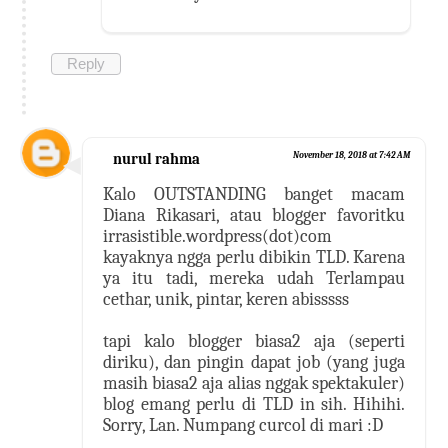
Reply
nurul rahma
November 18, 2018 at 7:42 AM
Kalo OUTSTANDING banget macam
Diana Rikasari, atau blogger favoritku
irrasistible.wordpress(dot)com
kayaknya ngga perlu dibikin TLD. Karena
ya itu tadi, mereka udah Terlampau
cethar, unik, pintar, keren abisssss
tapi kalo blogger biasa2 aja (seperti
diriku), dan pingin dapat job (yang juga
masih biasa2 aja alias nggak spektakuler)
blog emang perlu di TLD in sih. Hihihi.
Sorry, Lan. Numpang curcol di mari :D