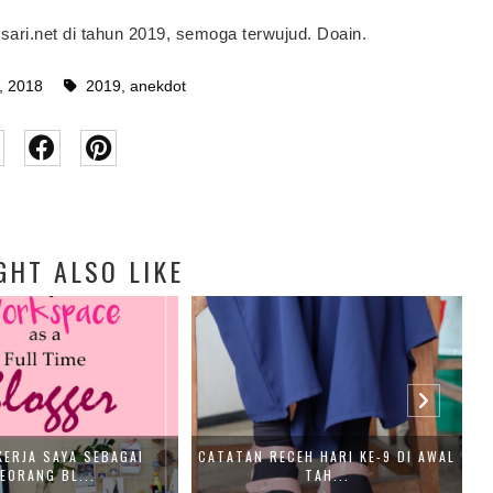
sari.net di tahun 2019, semoga terwujud. Doain.
, 2018
2019
,
anekdot
GHT ALSO LIKE
KERJA SAYA SEBAGAI
CATATAN RECEH HARI KE-9 DI AWAL
EORANG BL...
TAH...